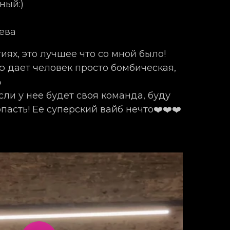
ный:)
ева
иях, это лучшее что со мной было!
ю дает человек просто бомбическая,
ь
сли у нее будет своя команда, буду
пасть! Ее суперский вайб нечто❤️❤️❤️