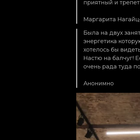
приятный и трепет
Маргарита Нагайц
Была на двух занят
энергетика котору
хотелось бы видет
Настю на балчуг! Е
очень рада туда по
Анонимно