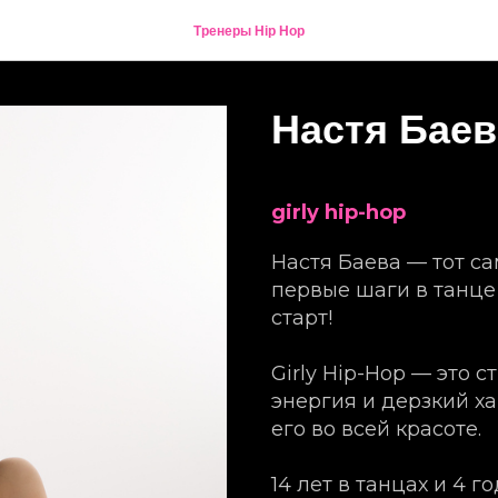
Тренеры Hip Hop
Настя Баев
girly hip-hop
Настя Баева — тот с
первые шаги в танце
старт!
Girly Hip-Hop — это с
энергия и дерзкий ха
его во всей красоте.
14 лет в танцах и 4 