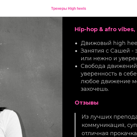
Саша Губа
Тренеры High heels
Hip-hop & afro vibes,
Движовый high heel
Занятия с Сашей - 
или нежно и увере
Свобода движений,
уверенность в себ
любое движение мо
захочешь.
Отзывы
Из лучших преподав
коммуникация, суп
отличная прокачка