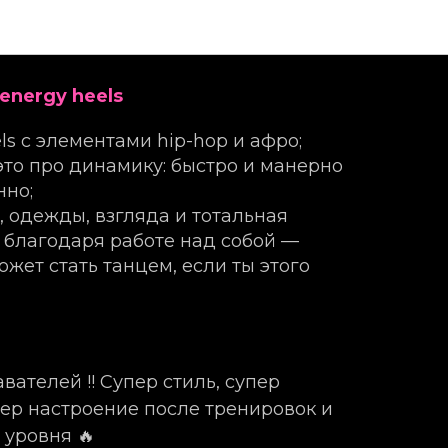
рева
 energy heels
s с элементами hip-hop и афро;
это про динамику: быстро и манерно
нно;
 одежды, взгляда и тотальная
е благодаря работе над собой —
жет стать танцем, если ты этого
ателей !! Супер стиль, супер
ер настроение после тренировок и
 уровня 🔥